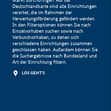
Markt durchdringen. Auf der
Deutschlandkarte sind alle Einrichtungen
verortet, die im Rahnmen der
Verwertungsförderung gefördert werden.
In den Filteroptionen können Sie nach
Einzelvorhaben suchen sowie nach
Verbundvorhaben, zu denen sich
verschiedene Einrichtungen zusammen
geschlossen haben. Außerdem können Sie
die Suchergebnisse nach Bundesland und
Art der Einrichtung filtern.
+
LOS GEHT'S
−
Impressum
Datenschutzerklärung und Haftungsausschluss
100 km
© Geobasis-DE / BKG 2015
BMWE, 2026 ©