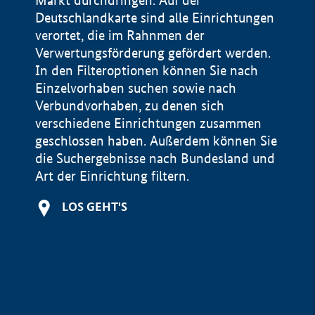
Markt durchdringen. Auf der
Deutschlandkarte sind alle Einrichtungen
verortet, die im Rahnmen der
Verwertungsförderung gefördert werden.
In den Filteroptionen können Sie nach
Einzelvorhaben suchen sowie nach
Verbundvorhaben, zu denen sich
verschiedene Einrichtungen zusammen
geschlossen haben. Außerdem können Sie
die Suchergebnisse nach Bundesland und
Art der Einrichtung filtern.
+
LOS GEHT'S
−
Impressum
Datenschutzerklärung und Haftungsausschluss
100 km
© Geobasis-DE / BKG 2015
BMWE, 2026 ©