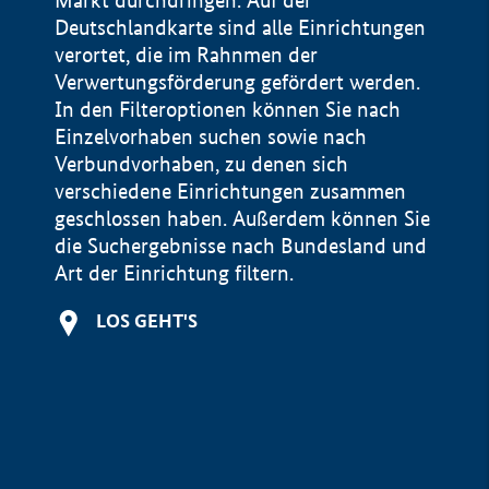
Markt durchdringen. Auf der
Deutschlandkarte sind alle Einrichtungen
verortet, die im Rahnmen der
Verwertungsförderung gefördert werden.
In den Filteroptionen können Sie nach
Einzelvorhaben suchen sowie nach
Verbundvorhaben, zu denen sich
verschiedene Einrichtungen zusammen
geschlossen haben. Außerdem können Sie
die Suchergebnisse nach Bundesland und
Art der Einrichtung filtern.
+
LOS GEHT'S
−
Impressum
Datenschutzerklärung und Haftungsausschluss
100 km
© Geobasis-DE / BKG 2015
BMWE, 2026 ©