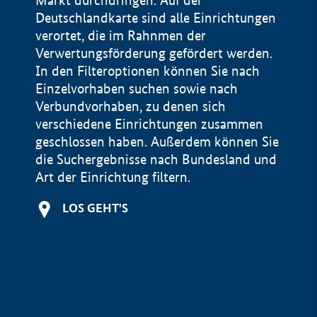
Markt durchdringen. Auf der
Deutschlandkarte sind alle Einrichtungen
verortet, die im Rahnmen der
Verwertungsförderung gefördert werden.
In den Filteroptionen können Sie nach
Einzelvorhaben suchen sowie nach
Verbundvorhaben, zu denen sich
verschiedene Einrichtungen zusammen
geschlossen haben. Außerdem können Sie
die Suchergebnisse nach Bundesland und
Art der Einrichtung filtern.
+
LOS GEHT'S
−
Impressum
Datenschutzerklärung und Haftungsausschluss
100 km
© Geobasis-DE / BKG 2015
BMWE, 2026 ©