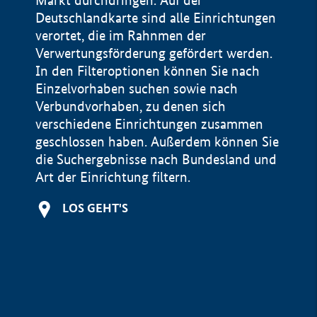
Markt durchdringen. Auf der
Deutschlandkarte sind alle Einrichtungen
verortet, die im Rahnmen der
Verwertungsförderung gefördert werden.
In den Filteroptionen können Sie nach
Einzelvorhaben suchen sowie nach
Verbundvorhaben, zu denen sich
verschiedene Einrichtungen zusammen
geschlossen haben. Außerdem können Sie
die Suchergebnisse nach Bundesland und
Art der Einrichtung filtern.
+
LOS GEHT'S
−
Impressum
Datenschutzerklärung und Haftungsausschluss
100 km
© Geobasis-DE / BKG 2015
BMWE, 2026 ©