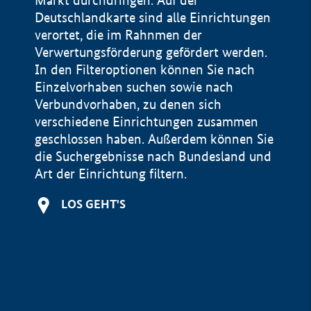
Markt durchdringen. Auf der
Deutschlandkarte sind alle Einrichtungen
verortet, die im Rahnmen der
Verwertungsförderung gefördert werden.
In den Filteroptionen können Sie nach
Einzelvorhaben suchen sowie nach
Verbundvorhaben, zu denen sich
verschiedene Einrichtungen zusammen
geschlossen haben. Außerdem können Sie
die Suchergebnisse nach Bundesland und
Art der Einrichtung filtern.
+
LOS GEHT'S
−
Impressum
Datenschutzerklärung und Haftungsausschluss
100 km
© Geobasis-DE / BKG 2015
BMWE, 2026 ©