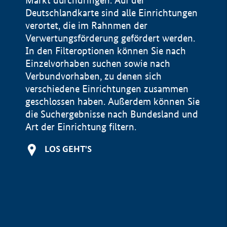
Markt durchdringen. Auf der
Deutschlandkarte sind alle Einrichtungen
verortet, die im Rahnmen der
Verwertungsförderung gefördert werden.
In den Filteroptionen können Sie nach
Einzelvorhaben suchen sowie nach
Verbundvorhaben, zu denen sich
verschiedene Einrichtungen zusammen
geschlossen haben. Außerdem können Sie
die Suchergebnisse nach Bundesland und
Art der Einrichtung filtern.
+
LOS GEHT'S
−
Impressum
Datenschutzerklärung und Haftungsausschluss
100 km
© Geobasis-DE / BKG 2015
BMWE, 2026 ©