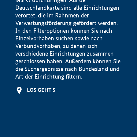
Markt durchdringen. Auf der
Deutschlandkarte sind alle Einrichtungen
verortet, die im Rahnmen der
Verwertungsförderung gefördert werden.
In den Filteroptionen können Sie nach
Einzelvorhaben suchen sowie nach
Verbundvorhaben, zu denen sich
verschiedene Einrichtungen zusammen
geschlossen haben. Außerdem können Sie
die Suchergebnisse nach Bundesland und
Art der Einrichtung filtern.
+
LOS GEHT'S
−
Impressum
Datenschutzerklärung und Haftungsausschluss
100 km
© Geobasis-DE / BKG 2015
BMWE, 2026 ©