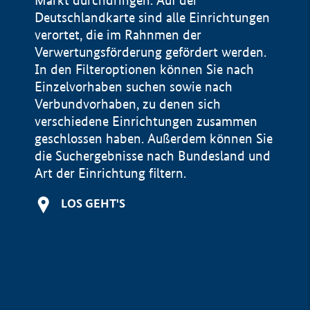
Markt durchdringen. Auf der
Deutschlandkarte sind alle Einrichtungen
verortet, die im Rahnmen der
Verwertungsförderung gefördert werden.
In den Filteroptionen können Sie nach
Einzelvorhaben suchen sowie nach
Verbundvorhaben, zu denen sich
verschiedene Einrichtungen zusammen
geschlossen haben. Außerdem können Sie
die Suchergebnisse nach Bundesland und
Art der Einrichtung filtern.
+
LOS GEHT'S
−
Impressum
Datenschutzerklärung und Haftungsausschluss
100 km
© Geobasis-DE / BKG 2015
BMWE, 2026 ©