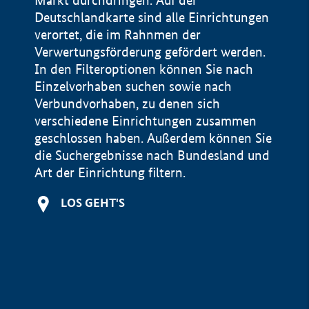
Markt durchdringen. Auf der
Deutschlandkarte sind alle Einrichtungen
verortet, die im Rahnmen der
Verwertungsförderung gefördert werden.
In den Filteroptionen können Sie nach
Einzelvorhaben suchen sowie nach
Verbundvorhaben, zu denen sich
verschiedene Einrichtungen zusammen
geschlossen haben. Außerdem können Sie
die Suchergebnisse nach Bundesland und
Art der Einrichtung filtern.
+
LOS GEHT'S
−
Impressum
Datenschutzerklärung und Haftungsausschluss
100 km
© Geobasis-DE / BKG 2015
BMWE, 2026 ©