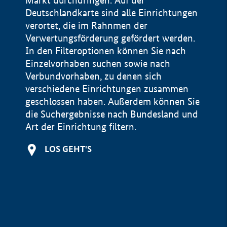
Markt durchdringen. Auf der
Deutschlandkarte sind alle Einrichtungen
verortet, die im Rahnmen der
Verwertungsförderung gefördert werden.
In den Filteroptionen können Sie nach
Einzelvorhaben suchen sowie nach
Verbundvorhaben, zu denen sich
verschiedene Einrichtungen zusammen
geschlossen haben. Außerdem können Sie
die Suchergebnisse nach Bundesland und
Art der Einrichtung filtern.
+
LOS GEHT'S
−
Impressum
Datenschutzerklärung und Haftungsausschluss
100 km
© Geobasis-DE / BKG 2015
BMWE, 2026 ©