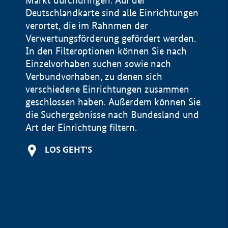
Markt durchdringen. Auf der
Deutschlandkarte sind alle Einrichtungen
verortet, die im Rahnmen der
Verwertungsförderung gefördert werden.
In den Filteroptionen können Sie nach
Einzelvorhaben suchen sowie nach
Verbundvorhaben, zu denen sich
verschiedene Einrichtungen zusammen
geschlossen haben. Außerdem können Sie
die Suchergebnisse nach Bundesland und
Art der Einrichtung filtern.
+
LOS GEHT'S
−
Impressum
Datenschutzerklärung und Haftungsausschluss
100 km
© Geobasis-DE / BKG 2015
BMWE, 2026 ©