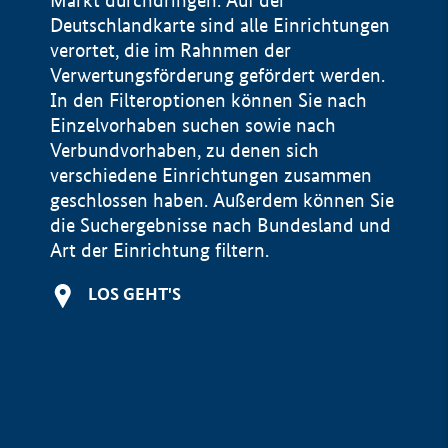
Markt durchdringen. Auf der
Deutschlandkarte sind alle Einrichtungen
verortet, die im Rahnmen der
Verwertungsförderung gefördert werden.
In den Filteroptionen können Sie nach
Einzelvorhaben suchen sowie nach
Verbundvorhaben, zu denen sich
verschiedene Einrichtungen zusammen
geschlossen haben. Außerdem können Sie
die Suchergebnisse nach Bundesland und
Art der Einrichtung filtern.
+
LOS GEHT'S
−
Impressum
Datenschutzerklärung und Haftungsausschluss
100 km
© Geobasis-DE / BKG 2015
BMWE, 2026 ©