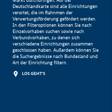
Markt durchdringen. Auf der
Deutschlandkarte sind alle Einrichtungen
verortet, die im Rahnmen der
Verwertungsförderung gefördert werden.
In den Filteroptionen können Sie nach
Einzelvorhaben suchen sowie nach
Verbundvorhaben, zu denen sich
verschiedene Einrichtungen zusammen
geschlossen haben. Außerdem können Sie
die Suchergebnisse nach Bundesland und
Art der Einrichtung filtern.
+
LOS GEHT'S
−
Impressum
Datenschutzerklärung und Haftungsausschluss
100 km
© Geobasis-DE / BKG 2015
BMWE, 2026 ©