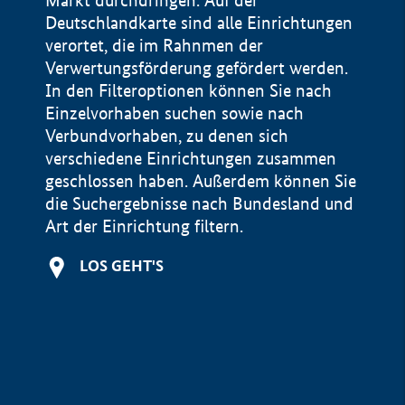
Markt durchdringen. Auf der
Deutschlandkarte sind alle Einrichtungen
verortet, die im Rahnmen der
Verwertungsförderung gefördert werden.
In den Filteroptionen können Sie nach
Einzelvorhaben suchen sowie nach
Verbundvorhaben, zu denen sich
verschiedene Einrichtungen zusammen
geschlossen haben. Außerdem können Sie
die Suchergebnisse nach Bundesland und
Art der Einrichtung filtern.
+
LOS GEHT'S
−
Impressum
Datenschutzerklärung und Haftungsausschluss
100 km
© Geobasis-DE / BKG 2015
BMWE, 2026 ©