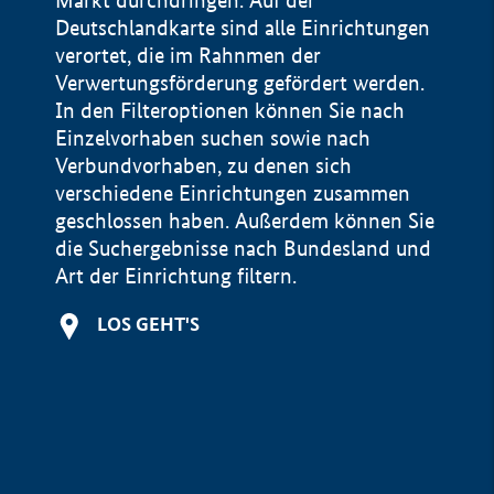
Markt durchdringen. Auf der
Deutschlandkarte sind alle Einrichtungen
verortet, die im Rahnmen der
Verwertungsförderung gefördert werden.
In den Filteroptionen können Sie nach
Einzelvorhaben suchen sowie nach
Verbundvorhaben, zu denen sich
verschiedene Einrichtungen zusammen
geschlossen haben. Außerdem können Sie
die Suchergebnisse nach Bundesland und
Art der Einrichtung filtern.
+
LOS GEHT'S
−
Impressum
Datenschutzerklärung und Haftungsausschluss
100 km
© Geobasis-DE / BKG 2015
BMWE, 2026 ©