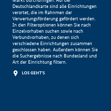
Markt durchdringen. Auf der
Deutschlandkarte sind alle Einrichtungen
verortet, die im Rahnmen der
Verwertungsförderung gefördert werden.
In den Filteroptionen können Sie nach
Einzelvorhaben suchen sowie nach
Verbundvorhaben, zu denen sich
verschiedene Einrichtungen zusammen
geschlossen haben. Außerdem können Sie
die Suchergebnisse nach Bundesland und
Art der Einrichtung filtern.
+
LOS GEHT'S
−
Impressum
Datenschutzerklärung und Haftungsausschluss
100 km
© Geobasis-DE / BKG 2015
BMWE, 2026 ©