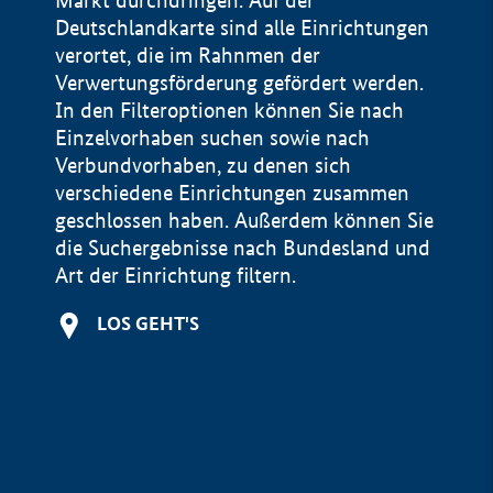
Markt durchdringen. Auf der
Deutschlandkarte sind alle Einrichtungen
verortet, die im Rahnmen der
Verwertungsförderung gefördert werden.
In den Filteroptionen können Sie nach
Einzelvorhaben suchen sowie nach
Verbundvorhaben, zu denen sich
verschiedene Einrichtungen zusammen
geschlossen haben. Außerdem können Sie
die Suchergebnisse nach Bundesland und
Art der Einrichtung filtern.
+
LOS GEHT'S
−
Impressum
Datenschutzerklärung und Haftungsausschluss
100 km
© Geobasis-DE / BKG 2015
BMWE, 2026 ©