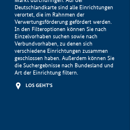
Markt durchdringen. Auf der
Deutschlandkarte sind alle Einrichtungen
verortet, die im Rahnmen der
Verwertungsförderung gefördert werden.
In den Filteroptionen können Sie nach
Einzelvorhaben suchen sowie nach
Verbundvorhaben, zu denen sich
verschiedene Einrichtungen zusammen
geschlossen haben. Außerdem können Sie
die Suchergebnisse nach Bundesland und
Art der Einrichtung filtern.
+
LOS GEHT'S
−
Impressum
Datenschutzerklärung und Haftungsausschluss
100 km
© Geobasis-DE / BKG 2015
BMWE, 2026 ©