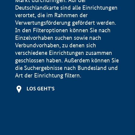
Markt durchdringen. Auf der
Deutschlandkarte sind alle Einrichtungen
verortet, die im Rahnmen der
Verwertungsförderung gefördert werden.
In den Filteroptionen können Sie nach
Einzelvorhaben suchen sowie nach
Verbundvorhaben, zu denen sich
verschiedene Einrichtungen zusammen
geschlossen haben. Außerdem können Sie
die Suchergebnisse nach Bundesland und
Art der Einrichtung filtern.
+
LOS GEHT'S
−
Impressum
Datenschutzerklärung und Haftungsausschluss
100 km
© Geobasis-DE / BKG 2015
BMWE, 2026 ©