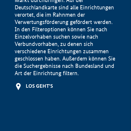
Markt durchdringen. Auf der
Deutschlandkarte sind alle Einrichtungen
verortet, die im Rahnmen der
Verwertungsförderung gefördert werden.
In den Filteroptionen können Sie nach
Einzelvorhaben suchen sowie nach
Verbundvorhaben, zu denen sich
verschiedene Einrichtungen zusammen
geschlossen haben. Außerdem können Sie
die Suchergebnisse nach Bundesland und
Art der Einrichtung filtern.
+
LOS GEHT'S
−
Impressum
Datenschutzerklärung und Haftungsausschluss
100 km
© Geobasis-DE / BKG 2015
BMWE, 2026 ©