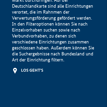
Markt durchdringen. Auf der
Deutschlandkarte sind alle Einrichtungen
verortet, die im Rahnmen der
Verwertungsförderung gefördert werden.
In den Filteroptionen können Sie nach
Einzelvorhaben suchen sowie nach
Verbundvorhaben, zu denen sich
verschiedene Einrichtungen zusammen
geschlossen haben. Außerdem können Sie
die Suchergebnisse nach Bundesland und
Art der Einrichtung filtern.
+
LOS GEHT'S
−
Impressum
Datenschutzerklärung und Haftungsausschluss
100 km
© Geobasis-DE / BKG 2015
BMWE, 2026 ©