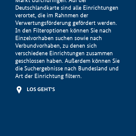
Markt durchdringen. Auf der
Deutschlandkarte sind alle Einrichtungen
verortet, die im Rahnmen der
Verwertungsförderung gefördert werden.
In den Filteroptionen können Sie nach
Einzelvorhaben suchen sowie nach
Verbundvorhaben, zu denen sich
verschiedene Einrichtungen zusammen
geschlossen haben. Außerdem können Sie
die Suchergebnisse nach Bundesland und
Art der Einrichtung filtern.
+
LOS GEHT'S
−
Impressum
Datenschutzerklärung und Haftungsausschluss
100 km
© Geobasis-DE / BKG 2015
BMWE, 2026 ©