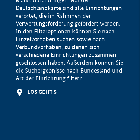
Markt durchdringen. Auf der
Deutschlandkarte sind alle Einrichtungen
verortet, die im Rahnmen der
Verwertungsförderung gefördert werden.
In den Filteroptionen können Sie nach
Einzelvorhaben suchen sowie nach
Verbundvorhaben, zu denen sich
verschiedene Einrichtungen zusammen
geschlossen haben. Außerdem können Sie
die Suchergebnisse nach Bundesland und
Art der Einrichtung filtern.
+
LOS GEHT'S
−
Impressum
Datenschutzerklärung und Haftungsausschluss
100 km
© Geobasis-DE / BKG 2015
BMWE, 2026 ©