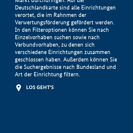
Markt durchdringen. Auf der
Deutschlandkarte sind alle Einrichtungen
verortet, die im Rahnmen der
Verwertungsförderung gefördert werden.
In den Filteroptionen können Sie nach
Einzelvorhaben suchen sowie nach
Verbundvorhaben, zu denen sich
verschiedene Einrichtungen zusammen
geschlossen haben. Außerdem können Sie
die Suchergebnisse nach Bundesland und
Art der Einrichtung filtern.
+
LOS GEHT'S
−
Impressum
Datenschutzerklärung und Haftungsausschluss
100 km
© Geobasis-DE / BKG 2015
BMWE, 2026 ©