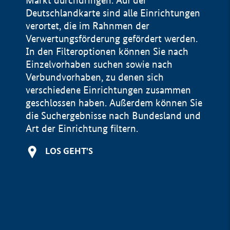
Markt durchdringen. Auf der
Deutschlandkarte sind alle Einrichtungen
verortet, die im Rahnmen der
Verwertungsförderung gefördert werden.
In den Filteroptionen können Sie nach
Einzelvorhaben suchen sowie nach
Verbundvorhaben, zu denen sich
verschiedene Einrichtungen zusammen
geschlossen haben. Außerdem können Sie
die Suchergebnisse nach Bundesland und
Art der Einrichtung filtern.
+
LOS GEHT'S
−
Impressum
Datenschutzerklärung und Haftungsausschluss
100 km
© Geobasis-DE / BKG 2015
BMWE, 2026 ©