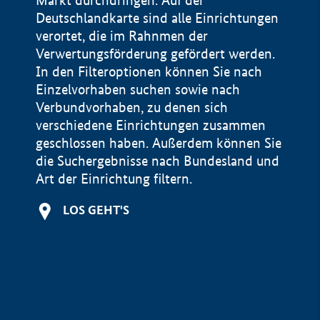
Markt durchdringen. Auf der
Deutschlandkarte sind alle Einrichtungen
verortet, die im Rahnmen der
Verwertungsförderung gefördert werden.
In den Filteroptionen können Sie nach
Einzelvorhaben suchen sowie nach
Verbundvorhaben, zu denen sich
verschiedene Einrichtungen zusammen
geschlossen haben. Außerdem können Sie
die Suchergebnisse nach Bundesland und
Art der Einrichtung filtern.
+
LOS GEHT'S
−
Impressum
Datenschutzerklärung und Haftungsausschluss
100 km
© Geobasis-DE / BKG 2015
BMWE, 2026 ©