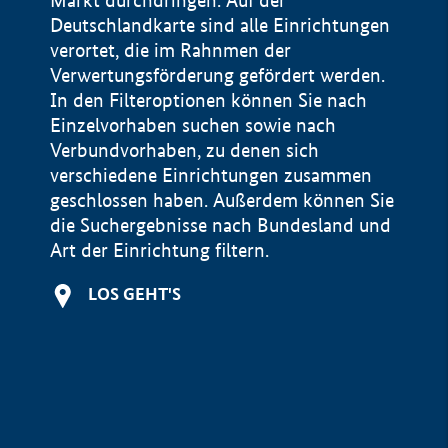
Markt durchdringen. Auf der
Deutschlandkarte sind alle Einrichtungen
verortet, die im Rahnmen der
Verwertungsförderung gefördert werden.
In den Filteroptionen können Sie nach
Einzelvorhaben suchen sowie nach
Verbundvorhaben, zu denen sich
verschiedene Einrichtungen zusammen
geschlossen haben. Außerdem können Sie
die Suchergebnisse nach Bundesland und
Art der Einrichtung filtern.
+
LOS GEHT'S
−
Impressum
Datenschutzerklärung und Haftungsausschluss
100 km
© Geobasis-DE / BKG 2015
BMWE, 2026 ©