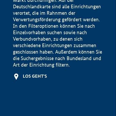
Markt durchdringen. Auf der
Deutschlandkarte sind alle Einrichtungen
verortet, die im Rahnmen der
Verwertungsförderung gefördert werden.
In den Filteroptionen können Sie nach
Einzelvorhaben suchen sowie nach
Verbundvorhaben, zu denen sich
verschiedene Einrichtungen zusammen
geschlossen haben. Außerdem können Sie
die Suchergebnisse nach Bundesland und
Art der Einrichtung filtern.
+
LOS GEHT'S
−
Impressum
Datenschutzerklärung und Haftungsausschluss
100 km
© Geobasis-DE / BKG 2015
BMWE, 2026 ©