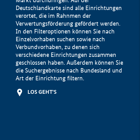
Markt durchdringen. Auf der
Deutschlandkarte sind alle Einrichtungen
verortet, die im Rahnmen der
Verwertungsförderung gefördert werden.
In den Filteroptionen können Sie nach
Einzelvorhaben suchen sowie nach
Verbundvorhaben, zu denen sich
verschiedene Einrichtungen zusammen
geschlossen haben. Außerdem können Sie
die Suchergebnisse nach Bundesland und
Art der Einrichtung filtern.
+
LOS GEHT'S
−
Impressum
Datenschutzerklärung und Haftungsausschluss
100 km
© Geobasis-DE / BKG 2015
BMWE, 2026 ©