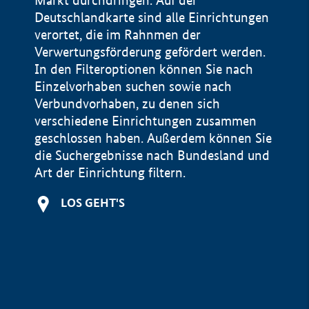
Markt durchdringen. Auf der
Deutschlandkarte sind alle Einrichtungen
verortet, die im Rahnmen der
Verwertungsförderung gefördert werden.
In den Filteroptionen können Sie nach
Einzelvorhaben suchen sowie nach
Verbundvorhaben, zu denen sich
verschiedene Einrichtungen zusammen
geschlossen haben. Außerdem können Sie
die Suchergebnisse nach Bundesland und
Art der Einrichtung filtern.
+
LOS GEHT'S
−
Impressum
Datenschutzerklärung und Haftungsausschluss
100 km
© Geobasis-DE / BKG 2015
BMWE, 2026 ©