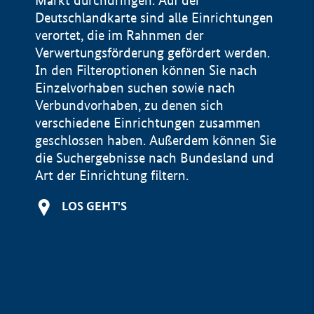
Markt durchdringen. Auf der
Deutschlandkarte sind alle Einrichtungen
verortet, die im Rahnmen der
Verwertungsförderung gefördert werden.
In den Filteroptionen können Sie nach
Einzelvorhaben suchen sowie nach
Verbundvorhaben, zu denen sich
verschiedene Einrichtungen zusammen
geschlossen haben. Außerdem können Sie
die Suchergebnisse nach Bundesland und
Art der Einrichtung filtern.
+
LOS GEHT'S
−
Impressum
Datenschutzerklärung und Haftungsausschluss
100 km
© Geobasis-DE / BKG 2015
BMWE, 2026 ©