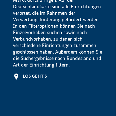
Markt durchdringen. Auf der
Deutschlandkarte sind alle Einrichtungen
verortet, die im Rahnmen der
Verwertungsförderung gefördert werden.
In den Filteroptionen können Sie nach
Einzelvorhaben suchen sowie nach
Verbundvorhaben, zu denen sich
verschiedene Einrichtungen zusammen
geschlossen haben. Außerdem können Sie
die Suchergebnisse nach Bundesland und
Art der Einrichtung filtern.
+
LOS GEHT'S
−
Impressum
Datenschutzerklärung und Haftungsausschluss
100 km
© Geobasis-DE / BKG 2015
BMWE, 2026 ©