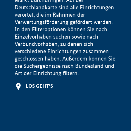
Markt durchdringen. Auf der
Deutschlandkarte sind alle Einrichtungen
verortet, die im Rahnmen der
Verwertungsförderung gefördert werden.
In den Filteroptionen können Sie nach
Einzelvorhaben suchen sowie nach
Verbundvorhaben, zu denen sich
verschiedene Einrichtungen zusammen
geschlossen haben. Außerdem können Sie
die Suchergebnisse nach Bundesland und
Art der Einrichtung filtern.
+
LOS GEHT'S
−
Impressum
Datenschutzerklärung und Haftungsausschluss
100 km
© Geobasis-DE / BKG 2015
BMWE, 2026 ©