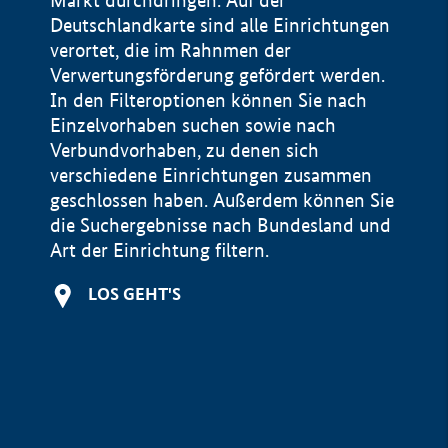
Markt durchdringen. Auf der
Deutschlandkarte sind alle Einrichtungen
verortet, die im Rahnmen der
Verwertungsförderung gefördert werden.
In den Filteroptionen können Sie nach
Einzelvorhaben suchen sowie nach
Verbundvorhaben, zu denen sich
verschiedene Einrichtungen zusammen
geschlossen haben. Außerdem können Sie
die Suchergebnisse nach Bundesland und
Art der Einrichtung filtern.
+
LOS GEHT'S
−
Impressum
Datenschutzerklärung und Haftungsausschluss
100 km
© Geobasis-DE / BKG 2015
BMWE, 2026 ©