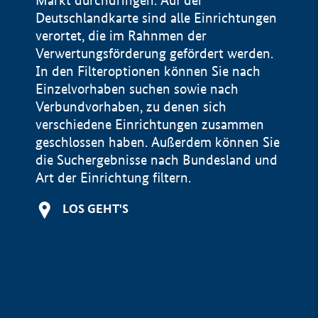
Markt durchdringen. Auf der
Deutschlandkarte sind alle Einrichtungen
verortet, die im Rahnmen der
Verwertungsförderung gefördert werden.
In den Filteroptionen können Sie nach
Einzelvorhaben suchen sowie nach
Verbundvorhaben, zu denen sich
verschiedene Einrichtungen zusammen
geschlossen haben. Außerdem können Sie
die Suchergebnisse nach Bundesland und
Art der Einrichtung filtern.
+
LOS GEHT'S
−
Impressum
Datenschutzerklärung und Haftungsausschluss
100 km
© Geobasis-DE / BKG 2015
BMWE, 2026 ©