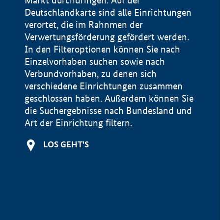
Markt durchdringen. Auf der
Deutschlandkarte sind alle Einrichtungen
verortet, die im Rahnmen der
Verwertungsförderung gefördert werden.
In den Filteroptionen können Sie nach
Einzelvorhaben suchen sowie nach
Verbundvorhaben, zu denen sich
verschiedene Einrichtungen zusammen
geschlossen haben. Außerdem können Sie
die Suchergebnisse nach Bundesland und
Art der Einrichtung filtern.
+
LOS GEHT'S
−
Impressum
Datenschutzerklärung und Haftungsausschluss
100 km
© Geobasis-DE / BKG 2015
BMWE, 2026 ©