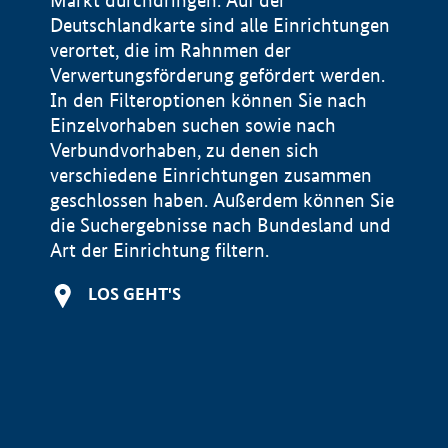
Markt durchdringen. Auf der
Deutschlandkarte sind alle Einrichtungen
verortet, die im Rahnmen der
Verwertungsförderung gefördert werden.
In den Filteroptionen können Sie nach
Einzelvorhaben suchen sowie nach
Verbundvorhaben, zu denen sich
verschiedene Einrichtungen zusammen
geschlossen haben. Außerdem können Sie
die Suchergebnisse nach Bundesland und
Art der Einrichtung filtern.
+
LOS GEHT'S
−
Impressum
Datenschutzerklärung und Haftungsausschluss
100 km
© Geobasis-DE / BKG 2015
BMWE, 2026 ©