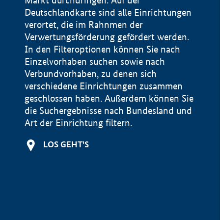
Markt durchdringen. Auf der
Deutschlandkarte sind alle Einrichtungen
verortet, die im Rahnmen der
Verwertungsförderung gefördert werden.
In den Filteroptionen können Sie nach
Einzelvorhaben suchen sowie nach
Verbundvorhaben, zu denen sich
verschiedene Einrichtungen zusammen
geschlossen haben. Außerdem können Sie
die Suchergebnisse nach Bundesland und
Art der Einrichtung filtern.
+
LOS GEHT'S
−
Impressum
Datenschutzerklärung und Haftungsausschluss
100 km
© Geobasis-DE / BKG 2015
BMWE, 2026 ©