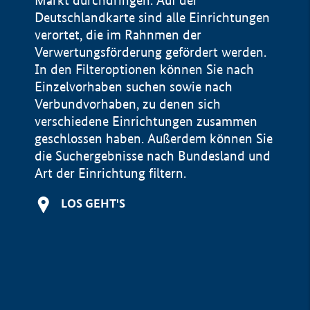
Markt durchdringen. Auf der
Deutschlandkarte sind alle Einrichtungen
verortet, die im Rahnmen der
Verwertungsförderung gefördert werden.
In den Filteroptionen können Sie nach
Einzelvorhaben suchen sowie nach
Verbundvorhaben, zu denen sich
verschiedene Einrichtungen zusammen
geschlossen haben. Außerdem können Sie
die Suchergebnisse nach Bundesland und
Art der Einrichtung filtern.
+
LOS GEHT'S
−
Impressum
Datenschutzerklärung und Haftungsausschluss
100 km
© Geobasis-DE / BKG 2015
BMWE, 2026 ©