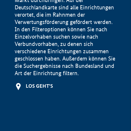
Markt durchdringen. Auf der
Deutschlandkarte sind alle Einrichtungen
verortet, die im Rahnmen der
Verwertungsförderung gefördert werden.
In den Filteroptionen können Sie nach
Einzelvorhaben suchen sowie nach
Verbundvorhaben, zu denen sich
verschiedene Einrichtungen zusammen
geschlossen haben. Außerdem können Sie
die Suchergebnisse nach Bundesland und
Art der Einrichtung filtern.
+
LOS GEHT'S
−
Impressum
Datenschutzerklärung und Haftungsausschluss
100 km
© Geobasis-DE / BKG 2015
BMWE, 2026 ©