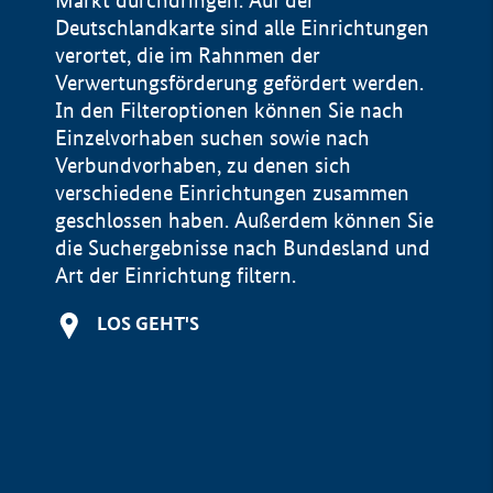
Markt durchdringen. Auf der
Deutschlandkarte sind alle Einrichtungen
verortet, die im Rahnmen der
Verwertungsförderung gefördert werden.
In den Filteroptionen können Sie nach
Einzelvorhaben suchen sowie nach
Verbundvorhaben, zu denen sich
verschiedene Einrichtungen zusammen
geschlossen haben. Außerdem können Sie
die Suchergebnisse nach Bundesland und
Art der Einrichtung filtern.
+
LOS GEHT'S
−
Impressum
Datenschutzerklärung und Haftungsausschluss
100 km
© Geobasis-DE / BKG 2015
BMWE, 2026 ©