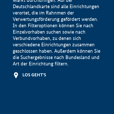
Markt durchdringen. Auf der
Deutschlandkarte sind alle Einrichtungen
verortet, die im Rahnmen der
Verwertungsförderung gefördert werden.
In den Filteroptionen können Sie nach
Einzelvorhaben suchen sowie nach
Verbundvorhaben, zu denen sich
verschiedene Einrichtungen zusammen
geschlossen haben. Außerdem können Sie
die Suchergebnisse nach Bundesland und
Art der Einrichtung filtern.
+
LOS GEHT'S
−
Impressum
Datenschutzerklärung und Haftungsausschluss
100 km
© Geobasis-DE / BKG 2015
BMWE, 2026 ©