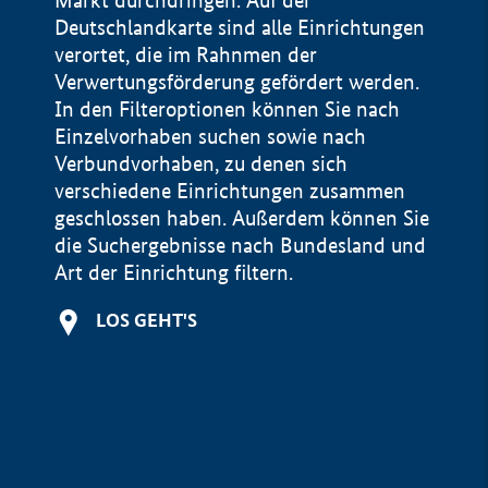
Markt durchdringen. Auf der
Deutschlandkarte sind alle Einrichtungen
verortet, die im Rahnmen der
Verwertungsförderung gefördert werden.
In den Filteroptionen können Sie nach
Einzelvorhaben suchen sowie nach
Verbundvorhaben, zu denen sich
verschiedene Einrichtungen zusammen
geschlossen haben. Außerdem können Sie
die Suchergebnisse nach Bundesland und
Art der Einrichtung filtern.
+
LOS GEHT'S
−
Impressum
Datenschutzerklärung und Haftungsausschluss
100 km
© Geobasis-DE / BKG 2015
BMWE, 2026 ©