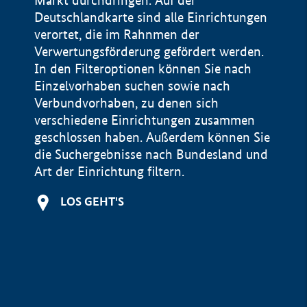
Markt durchdringen. Auf der
Deutschlandkarte sind alle Einrichtungen
verortet, die im Rahnmen der
Verwertungsförderung gefördert werden.
In den Filteroptionen können Sie nach
Einzelvorhaben suchen sowie nach
Verbundvorhaben, zu denen sich
verschiedene Einrichtungen zusammen
geschlossen haben. Außerdem können Sie
die Suchergebnisse nach Bundesland und
Art der Einrichtung filtern.
+
LOS GEHT'S
−
Impressum
Datenschutzerklärung und Haftungsausschluss
100 km
© Geobasis-DE / BKG 2015
BMWE, 2026 ©