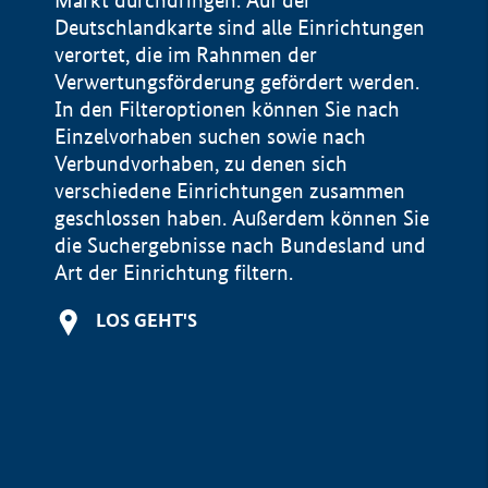
Markt durchdringen. Auf der
Deutschlandkarte sind alle Einrichtungen
verortet, die im Rahnmen der
Verwertungsförderung gefördert werden.
In den Filteroptionen können Sie nach
Einzelvorhaben suchen sowie nach
Verbundvorhaben, zu denen sich
verschiedene Einrichtungen zusammen
geschlossen haben. Außerdem können Sie
die Suchergebnisse nach Bundesland und
Art der Einrichtung filtern.
+
LOS GEHT'S
−
Impressum
Datenschutzerklärung und Haftungsausschluss
100 km
© Geobasis-DE / BKG 2015
BMWE, 2026 ©