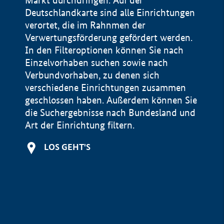
Markt durchdringen. Auf der
Deutschlandkarte sind alle Einrichtungen
verortet, die im Rahnmen der
Verwertungsförderung gefördert werden.
In den Filteroptionen können Sie nach
Einzelvorhaben suchen sowie nach
Verbundvorhaben, zu denen sich
verschiedene Einrichtungen zusammen
geschlossen haben. Außerdem können Sie
die Suchergebnisse nach Bundesland und
Art der Einrichtung filtern.
+
LOS GEHT'S
−
Impressum
Datenschutzerklärung und Haftungsausschluss
100 km
© Geobasis-DE / BKG 2015
BMWE, 2026 ©