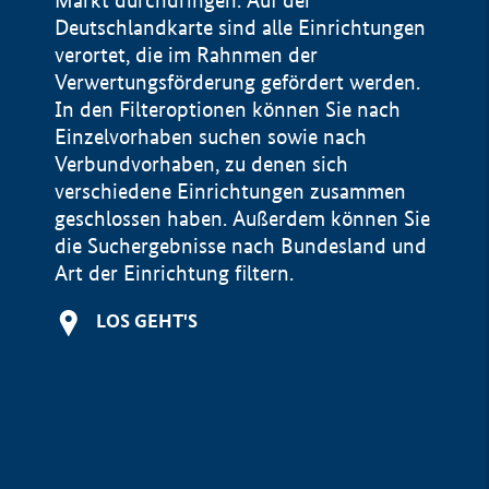
Markt durchdringen. Auf der
Deutschlandkarte sind alle Einrichtungen
verortet, die im Rahnmen der
Verwertungsförderung gefördert werden.
In den Filteroptionen können Sie nach
Einzelvorhaben suchen sowie nach
Verbundvorhaben, zu denen sich
verschiedene Einrichtungen zusammen
geschlossen haben. Außerdem können Sie
die Suchergebnisse nach Bundesland und
Art der Einrichtung filtern.
+
LOS GEHT'S
−
Impressum
Datenschutzerklärung und Haftungsausschluss
100 km
© Geobasis-DE / BKG 2015
BMWE, 2026 ©