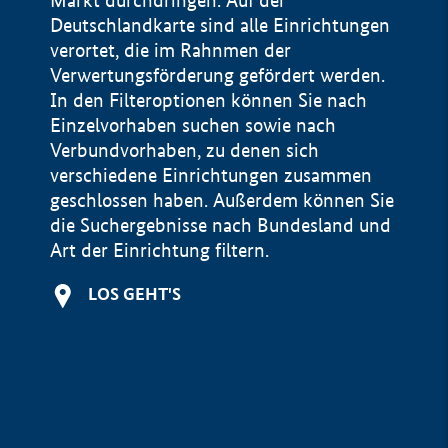
Markt durchdringen. Auf der
Deutschlandkarte sind alle Einrichtungen
verortet, die im Rahnmen der
Verwertungsförderung gefördert werden.
In den Filteroptionen können Sie nach
Einzelvorhaben suchen sowie nach
Verbundvorhaben, zu denen sich
verschiedene Einrichtungen zusammen
geschlossen haben. Außerdem können Sie
die Suchergebnisse nach Bundesland und
Art der Einrichtung filtern.
+
LOS GEHT'S
−
Impressum
Datenschutzerklärung und Haftungsausschluss
100 km
© Geobasis-DE / BKG 2015
BMWE, 2026 ©