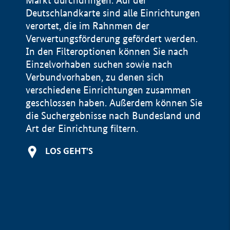
Markt durchdringen. Auf der
Deutschlandkarte sind alle Einrichtungen
verortet, die im Rahnmen der
Verwertungsförderung gefördert werden.
In den Filteroptionen können Sie nach
Einzelvorhaben suchen sowie nach
Verbundvorhaben, zu denen sich
verschiedene Einrichtungen zusammen
geschlossen haben. Außerdem können Sie
die Suchergebnisse nach Bundesland und
Art der Einrichtung filtern.
+
LOS GEHT'S
−
Impressum
Datenschutzerklärung und Haftungsausschluss
100 km
© Geobasis-DE / BKG 2015
BMWE, 2026 ©